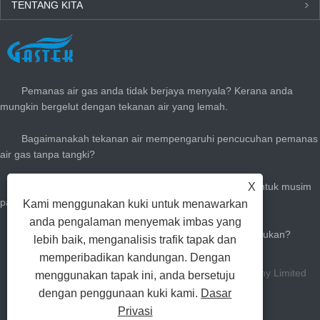
TENTANG KITA
BERITA TERKINI
Pemanas air gas anda tidak berjaya menyala? Kerana anda
mungkin bergelut dengan tekanan air yang lemah.
Bagaimanakah tekanan air mempengaruhi pencucuhan pemanas
air gas tanpa tangki?
Cara menyesuaikan pemanas air gas segera anda untuk musim
X
panas: memotong bil gas & tetap sejuk
Kami menggunakan kuki untuk menawarkan
anda pengalaman menyemak imbas yang
Berapa besar pemanas air panas gas yang anda perlukan?
lebih baik, menganalisis trafik tapak dan
memperibadikan kandungan. Dengan
Hak Cipta Zhongshan Gastek Home Appliance Company Limited
menggunakan tapak ini, anda bersetuju
dengan penggunaan kuki kami.
Dasar
Hak Cipta Terpelihara.
Privasi